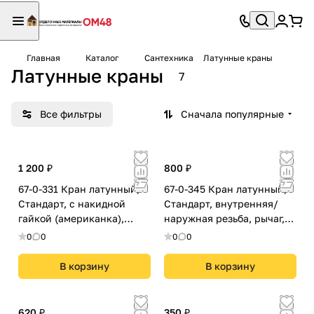
Главная
Каталог
Сантехника
Латунные краны
Латунные краны
7
Все фильтры
Сначала популярные
1 200 ₽
800 ₽
67-0-331 Кран латунный,
67-0-345 Кран латунный,
Стандарт, с накидной
Стандарт, внутренняя/
гайкой (американка),
наружная резьба, рычаг,
бабочка, 1", CW-AFM-001
1", CW-FMH-001
0
0
0
0
В корзину
В корзину
620 ₽
350 ₽