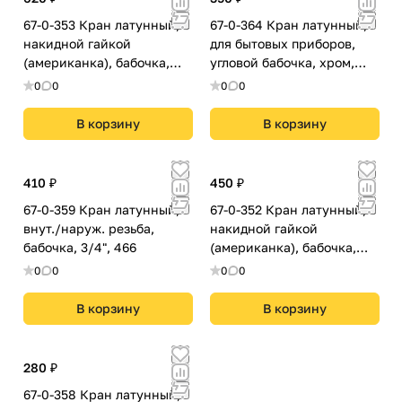
67-0-353 Кран латунный, с
67-0-364 Кран латунный,
накидной гайкой
для бытовых приборов,
(американка), бабочка,
угловой бабочка, хром,
3/4", 9595
1/2"х3/4"нар/нар,
0
0
0
0
CAMV1234
В корзину
В корзину
410 ₽
450 ₽
67-0-359 Кран латунный,
67-0-352 Кран латунный, с
внут./наруж. резьба,
накидной гайкой
бабочка, 3/4", 466
(американка), бабочка,
1/2", 9594
0
0
0
0
В корзину
В корзину
280 ₽
67-0-358 Кран латунный,