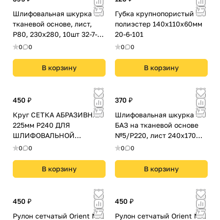
Шлифовальная шкурка на
Губка крупнопористый
тканевой основе, лист,
полиэстер 140х110х60мм
Р80, 230х280, 10шт 32-7-
20-6-101
080
0
0
0
0
В корзину
В корзину
450 ₽
370 ₽
Круг СЕТКА АБРАЗИВНАЯ
Шлифовальная шкурка
225мм Р240 ДЛЯ
БАЗ на тканевой основе
ШЛИФОВАЛЬНОЙ
№5/Р220, лист 240х170
МАШИНЫ 5шт. 225-240
10шт 31-6-005
0
0
0
0
В корзину
В корзину
450 ₽
450 ₽
Рулон сетчатый Orient Net
Рулон сетчатый Orient Net