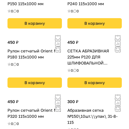
Р150 115х1000 мм
Р240 115х1000 мм
0
0
0
0
В корзину
В корзину
450 ₽
450 ₽
Рулон сетчатый Orient Net
СЕТКА АБРАЗИВНАЯ
Р180 115х1000 мм
225мм Р120 ДЛЯ
ШЛИФОВАЛЬНОЙ
0
0
МАШИНЫ 5шт.
0
0
В корзину
В корзину
450 ₽
300 ₽
Рулон сетчатый Orient Net
Абразивная сетка
Р320 115х1000 мм
№150\10шт.\\упак\ 31-8-
115
0
0